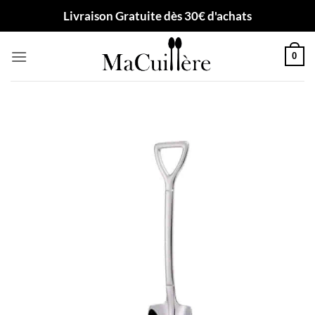
Passer
Livraison Gratuite dès 30€ d'achats
au
contenu
0