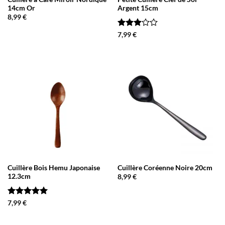
14cm Or
Argent 15cm
8,99
€
Note
3
7,99
€
sur 5
Cuillère Bois Hemu Japonaise
Cuillère Coréenne Noire 20cm
12.3cm
8,99
€
Note
5
sur
7,99
€
5