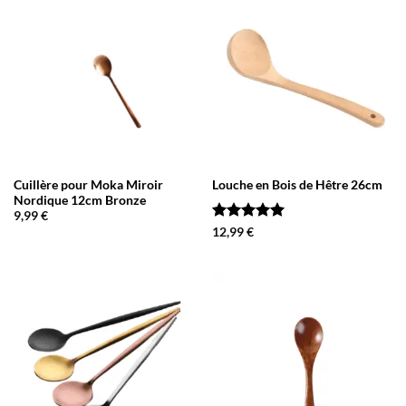
Cuillère pour Moka Miroir
Louche en Bois de Hêtre 26cm
Nordique 12cm Bronze
9,99
€
Note
5
sur
12,99
€
5