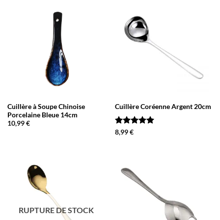
Cuillère à Soupe Chinoise
Cuillère Coréenne Argent 20cm
Porcelaine Bleue 14cm
10,99
€
Note
5
sur
8,99
€
5
RUPTURE DE STOCK