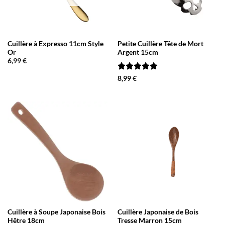
Cuillère à Expresso 11cm Style
Petite Cuillère Tête de Mort
Or
Argent 15cm
6,99
€
Note
5
sur
8,99
€
5
Cuillère à Soupe Japonaise Bois
Cuillère Japonaise de Bois
Hêtre 18cm
Tresse Marron 15cm