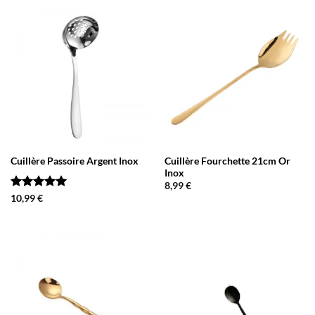
Cuillère Passoire Argent Inox
Cuillère Fourchette 21cm Or
Inox
8,99
€
Note
5
sur
10,99
€
5