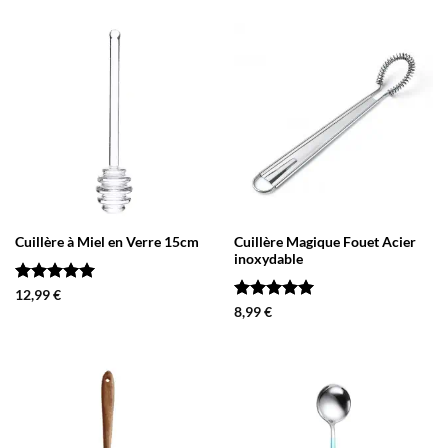
Cuillère à Miel en Verre 15cm
Cuillère Magique Fouet Acier
inoxydable
Note
5
sur
12,99
€
5
Note
5
sur
8,99
€
5