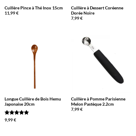
Cuillère Pince à Thé Inox 15cm
Cuillère à Dessert Coréenne
Dorée Noire
11,99
€
7,99
€
Longue Cuillère de Bois Hemu
Cuillère à Pomme Parisienne
Japonaise 20cm
Melon Pastèque 2.2cm
7,99
€
Note
5
sur
9,99
€
5