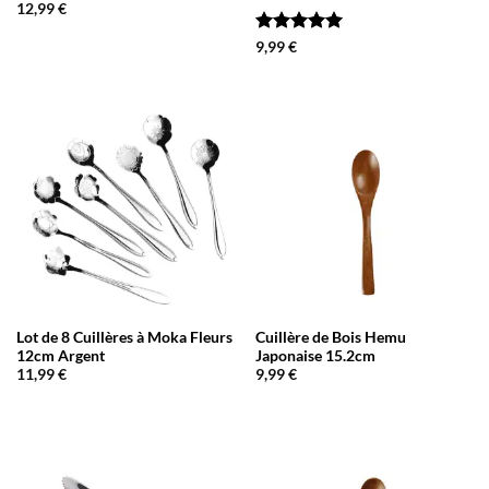
12,99
€
Note
5
sur
9,99
€
5
Lot de 8 Cuillères à Moka Fleurs
Cuillère de Bois Hemu
12cm Argent
Japonaise 15.2cm
11,99
€
9,99
€