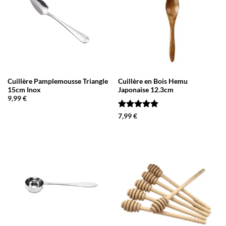
Cuillère Pamplemousse Triangle
Cuillère en Bois Hemu
15cm Inox
Japonaise 12.3cm
9,99
€
Note
5
sur
7,99
€
5