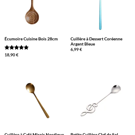
Écumoire Cuisine Bois 28cm
Cuillère à Dessert Coréenne
Argent Bleue
6,99
€
Note
5
sur
18,90
€
5
Cuillère à Café Miroir Nordique
Petite Cuillère Clef de Sol