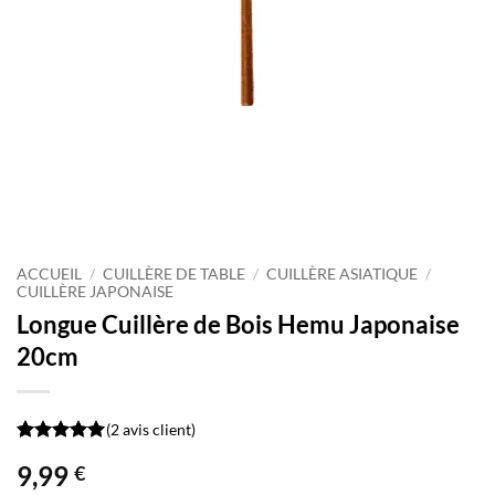
ACCUEIL
/
CUILLÈRE DE TABLE
/
CUILLÈRE ASIATIQUE
/
CUILLÈRE JAPONAISE
Longue Cuillère de Bois Hemu Japonaise
20cm
(
2
avis client)
Noté
2
5
sur
9,99
€
5 basé sur
notations