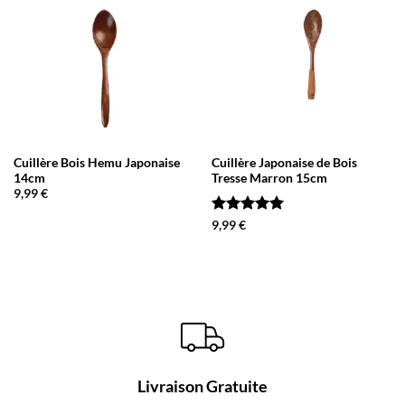
Cuillère Bois Hemu Japonaise
Cuillère Japonaise de Bois
14cm
Tresse Marron 15cm
9,99
€
Note
5
sur
9,99
€
5
Livraison Gratuite