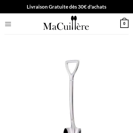
Passer
Livraison Gratuite dès 30€ d'achats
au
contenu
0