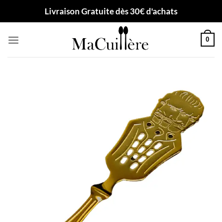
Passer
Livraison Gratuite dès 30€ d'achats
au
contenu
0