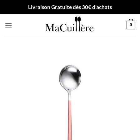
Passer
Livraison Gratuite dès 30€ d'achats
au
contenu
0