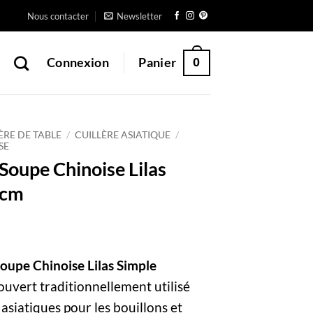
Nous contacter
Newsletter
0
Connexion
Panier
ÈRE DE TABLE
/
CUILLÈRE ASIATIQUE
/
SE
 Soupe Chinoise Lilas
3cm
Soupe Chinoise Lilas Simple
ouvert traditionnellement utilisé
 asiatiques pour les bouillons et