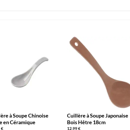
lère à Soupe Chinoise
Cuillère à Soupe Japonaise
e en Céramique
Bois Hêtre 18cm
9
€
12,99
€