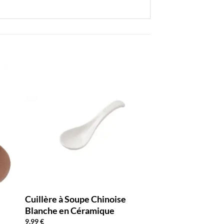
Cuillère à Soupe Chinoise
Cuillère à Soupe
Blanche en Céramique
Double Rose Do
9,99
€
16,90
€