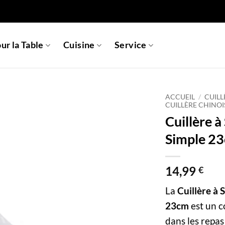
ur la Table
Cuisine
Service
ACCUEIL
/
CUILL
CUILLÈRE CHINOI
Cuillère à
Simple 2
14,99
€
La
Cuillère à 
23cm
est un c
dans les repas