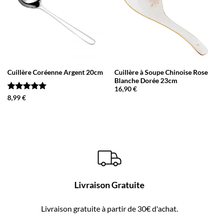
Cuillère Coréenne Argent 20cm
Cuillère à Soupe Chinoise Rose
Blanche Dorée 23cm
16,90
€
Note
5
sur
8,99
€
5
Livraison Gratuite
Livraison gratuite à partir de 30€ d'achat.