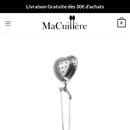
Passer
Livraison Gratuite dès 30€ d'achats
au
contenu
0