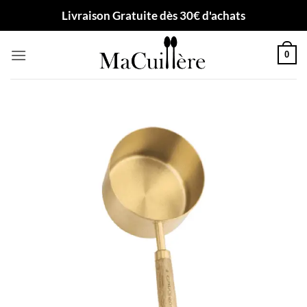
Passer
Livraison Gratuite dès 30€ d'achats
au
contenu
0