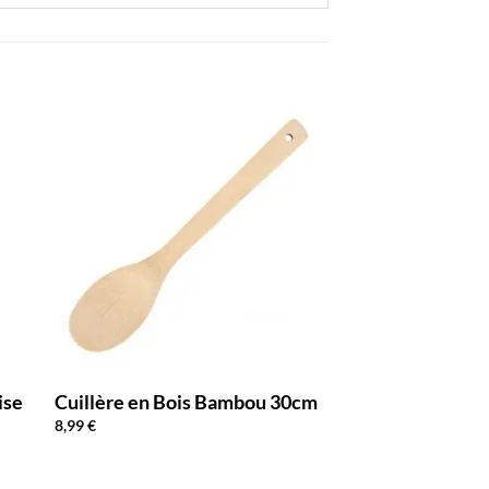
ise
Cuillère en Bois Bambou 30cm
Cuillère en Bois
Riz 15,5cm
8,99
€
11,99
€