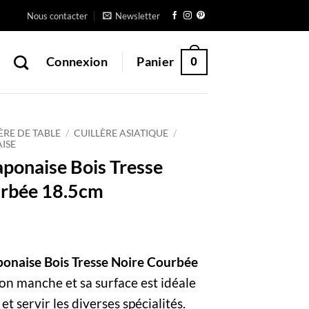
Nous contacter
Newsletter
0
Connexion
Panier
ÈRE DE TABLE
/
CUILLÈRE ASIATIQUE
/
ISE
aponaise Bois Tresse
urbée 18.5cm
aponaise Bois Tresse Noire Courbée
on manche et sa surface est idéale
et servir les diverses spécialités.