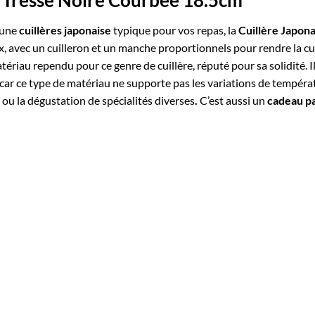
s Tresse Noire Courbée 18.5cm
 une
cuillères japonaise
typique pour vos repas, la
Cuillère Japon
x, avec un cuilleron et un manche proportionnels pour rendre la cui
tériau rependu pour ce genre de cuillère, réputé pour sa solidité. 
e car ce type de matériau ne supporte pas les variations de tempéra
 ou la dégustation de spécialités diverses
.
C’est aussi un
cadeau pa