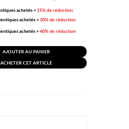
entiques achetés
=
15% de réduction
dentiques achetés
=
30% de réduction
dentiques achetés
=
40% de réduction
re Japonaise Bois Tresse Noire Courbée 18.5cm
AJOUTER AU PANIER
ACHETER CET ARTICLE