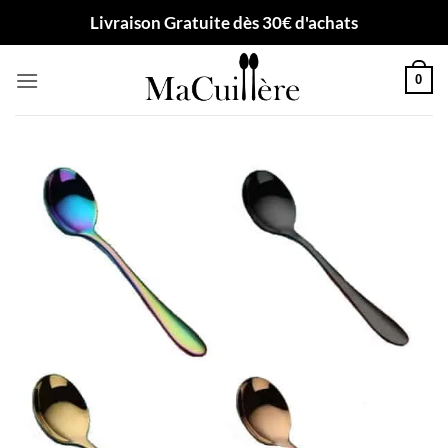
Passer
Livraison Gratuite dès 30€ d'achats
au
contenu
0