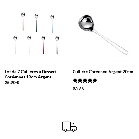
Lot de 7 Cuillères à Dessert
Cuillère Coréenne Argent 20cm
Coréennes 19cm Argent
25,90
€
Note
5
sur
8,99
€
5