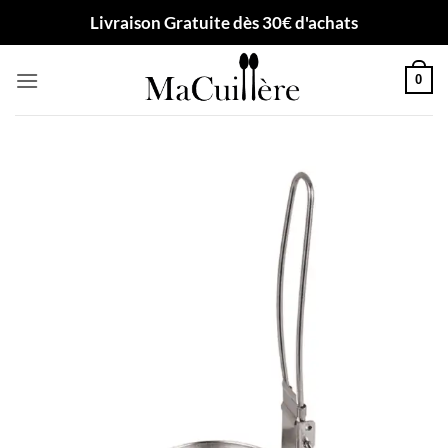
Passer
Livraison Gratuite dès 30€ d'achats
au
contenu
0