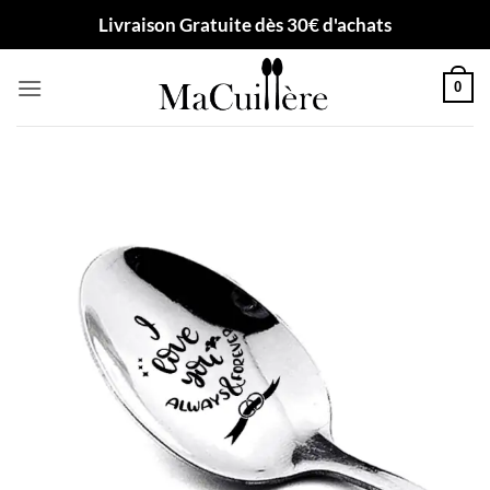
Passer
Livraison Gratuite dès 30€ d'achats
au
contenu
0