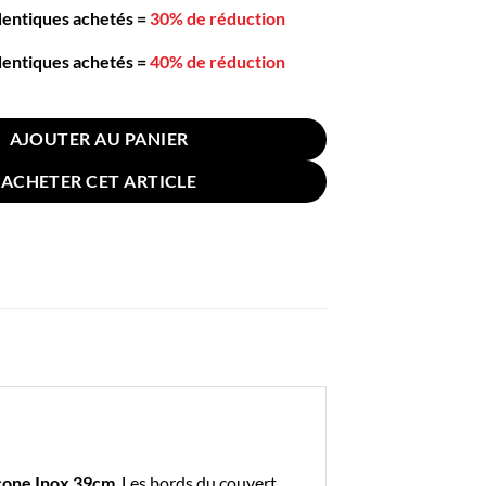
dentiques achetés
=
30% de réduction
dentiques achetés
=
40% de réduction
re Bleue Silicone Inox 39cm
AJOUTER AU PANIER
ACHETER CET ARTICLE
icone Inox 39cm
. Les bords du couvert