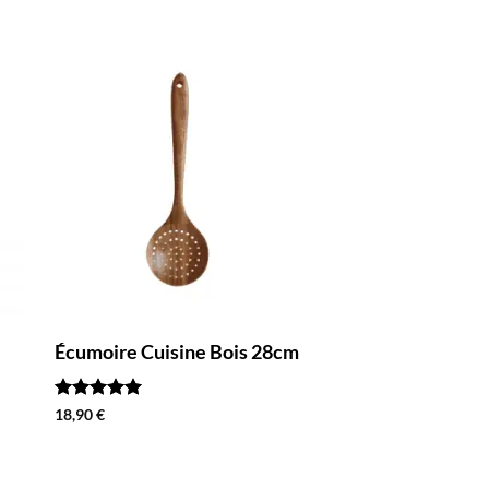
Écumoire Cuisine Bois 28cm
Écumoire Bois P
21cm
17,90
€
Note
5
sur
18,90
€
5