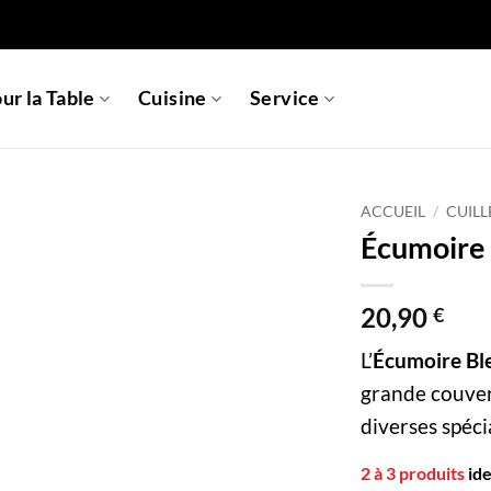
ur la Table
Cuisine
Service
ACCUEIL
/
CUILL
Écumoire 
20,90
€
L’
Écumoire Bl
grande couvert
diverses spécia
2 à 3 produits
id