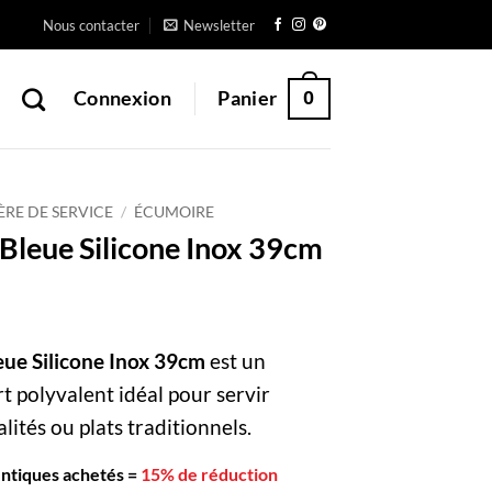
Nous contacter
Newsletter
0
Connexion
Panier
ÈRE DE SERVICE
/
ÉCUMOIRE
Bleue Silicone Inox 39cm
eue Silicone Inox 39cm
est un
 polyvalent idéal pour servir
lités ou plats traditionnels.
entiques achetés
=
15% de réduction