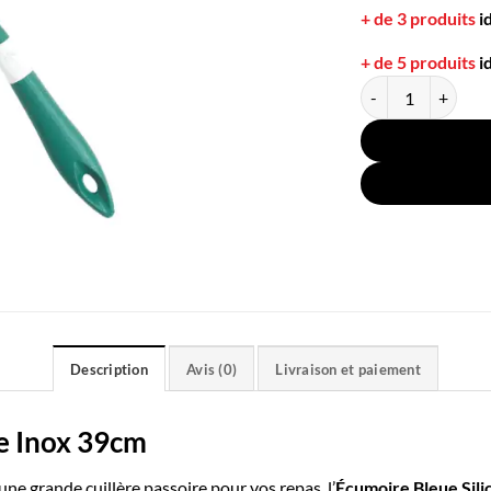
+ de 3 produits
i
+ de 5 produits
i
quantité de Écumoi
Description
Avis (0)
Livraison et paiement
e Inox 39cm
ne grande cuillère passoire pour vos repas, l’
Écumoire Bleue Sil