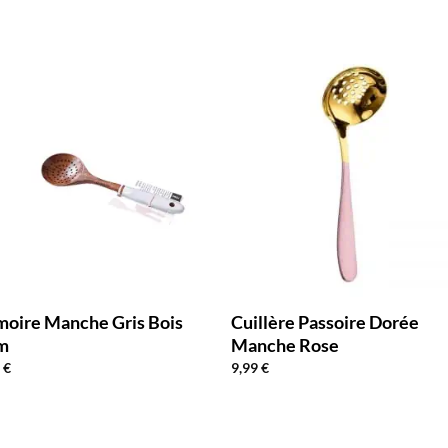
oire Manche Gris Bois
Cuillère Passoire Dorée
m
Manche Rose
0
€
9,99
€