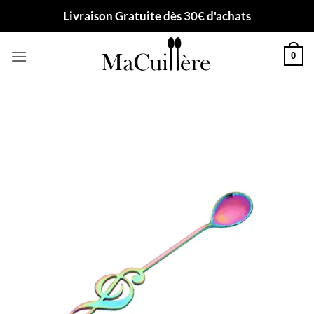
Passer
Livraison Gratuite dès 30€ d'achats
au
contenu
0